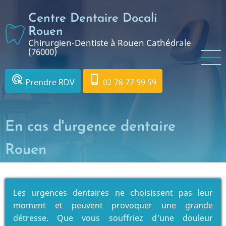
Aller
Centre Dentaire Docali
au
contenu
Rouen
Chirurgien-Dentiste à Rouen Cathédrale
principal
(76000)
ads_click
phone_iphone
Prendre RDV
02 78 77 59 59
En cas d'urgence dentaire
Rouen
Les urgences dentaires ne choisissent pas leur
moment et peuvent provoquer une grande
détresse. Que vous souffriez d'une douleur