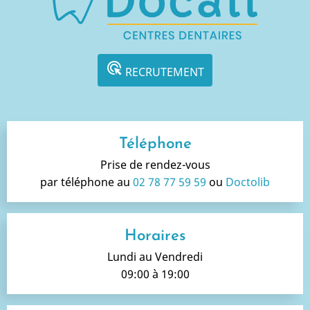
ads_click
RECRUTEMENT
Téléphone
Prise de rendez-vous
par téléphone au
02 78 77 59 59
ou
Doctolib
Horaires
Lundi au Vendredi
09:00 à 19:00