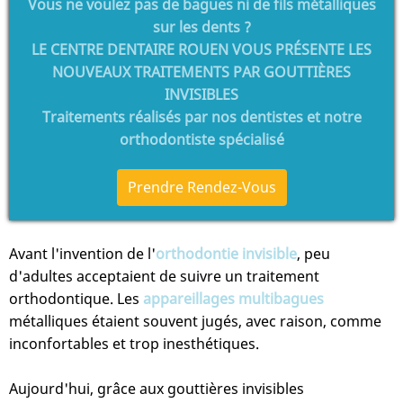
Vous ne voulez pas de bagues ni de fils métalliques
sur les dents ?
LE CENTRE DENTAIRE ROUEN VOUS PRÉSENTE LES
NOUVEAUX TRAITEMENTS PAR GOUTTIÈRES
INVISIBLES
Traitements réalisés par nos dentistes et notre
orthodontiste spécialisé
Prendre Rendez-Vous
Avant l'invention de l'
orthodontie invisible
, peu
d'adultes acceptaient de suivre un traitement
orthodontique. Les
appareillages multibagues
métalliques étaient souvent jugés, avec raison, comme
inconfortables et trop inesthétiques.
Aujourd'hui, grâce aux gouttières invisibles