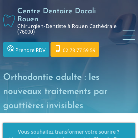
Aller
Centre Dentaire Docali
au
contenu
Rouen
Chirurgien-Dentiste à Rouen Cathédrale
principal
(76000)
ads_click
phone_iphone
Prendre RDV
02 78 77 59 59
Orthodontie adulte : les
nouveaux traitements par
gouttières invisibles
Vous souhaitez transformer votre sourire ?